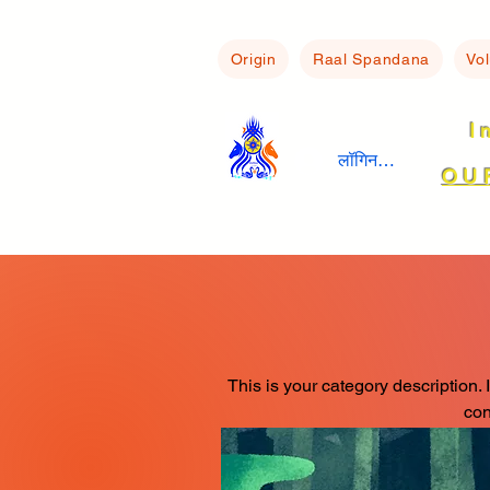
Origin
Raal Spandana
Vo
I
लॉगिन करें
OU
This is your category description. I
con