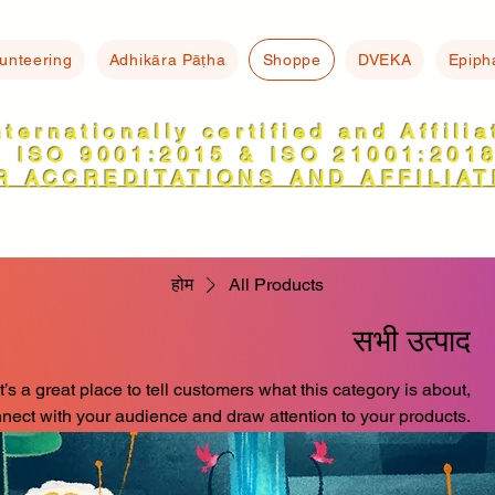
lunteering
Adhikāra Pāṭha
Shoppe
DVEKA
Epiph
nternationally certified and Affili
ISO 9001:2015 & ISO 21001:201
R ACCREDITATIONS AND AFFILIAT
होम
All Products
सभी उत्पाद
t’s a great place to tell customers what this category is about,
nect with your audience and draw attention to your products.