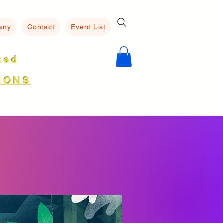
any
Contact
Event List
ated
8
IONS